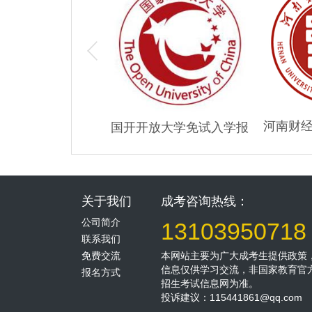
程学院成人高考大
河南财
国开开放大学免试入学报
专/本科招生
育大
名
关于我们
成考咨询热线：
公司简介
13103950718
联系我们
免费交流
本网站主要为广大成考生提供政策
信息仅供学习交流，非国家教育官
报名方式
招生考试信息网为准。
投诉建议：
115441861@qq.com