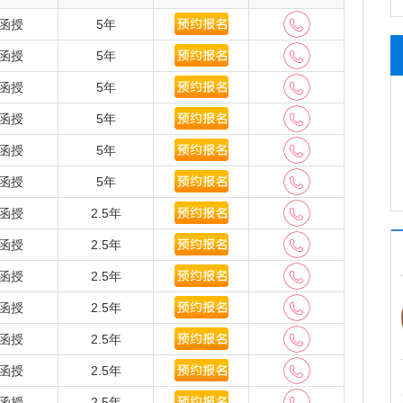
标本馆，办有附属中学、附属小学和幼儿园。
学、经济学、法学、教育学、文学、历史学、理学、
函授
5年
设有25个学院(部)，85个本科专业，其中国家一流本
函授
5年
学科、7个硕士学位授权二级学科、18个硕士专业学位类
业学位类别，7个博士后科研流动站，各类学生6万余人。
函授
5年
、河南省特色骨干A类学科4个，河南省一级重点学科28个;
函授
5年
I全球前1%，学校ESI综合排名居全省高校第3位;化
函授
5年
自然指数内地高校百强学科榜单。
来，曹理卿、郝象吾、孙祥正、赵新吾、赵纪彬、李
函授
5年
作云、黄敦慈、许梦瀛、卢锦梭等著名学者先后在此执
函授
2.5年
徐存拴、郭宗明、常俊标等一大批在国内外有影响的专
双聘院士8人，国家杰青、国家优青、国家万人计划、长江
函授
2.5年
部科技创新团队2个，国家教学团队2个，全国百篇优秀博
函授
2.5年
学评价，我校教师学术水平、教师绩效和办学性价比均位
河南省前三名。
函授
2.5年
校是国家卓越教师培养计划、国家大学生创新创业训
函授
2.5年
高校。拥有4个国家级、8个省级实验教学示范中心，获
奖7项(近四届)，在河南省教师教育改革中发挥着愈来愈
函授
2.5年
”大学生创新创业大赛、“挑战杯”全国大学生课外学术科
函授
2.5年