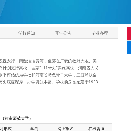
学校通知
开学公告
毕业办理
巍太行，南濒滔滔黄河，坐落在广袤的牧野大地、美
计划支持高校、国家“111计划”实施高校、河南省人民
水平评估优秀学校和河南省特色骨干大学，三度蝉联全
史底蕴深厚，办学资源丰富。学校前身是始建于1923
建于1951年的平原师范学院，历经河南师范学院二院、
85年始称河南师范大学。在近百年的办学历程中，逐步
 倡和 出新”的校风、“修至学 立世范 启智慧 益品行”的
，积累和沉淀了“崇文明道 尚诚守德 抱朴求真”的师大精
誉省内外。学校占地面积135.72万平方米，建筑面积
校（河南师范大学）
万册，电子图书821余万册。建有全球唯一一家帕瓦罗蒂音乐
习形式
学制
网上报名
在线咨询