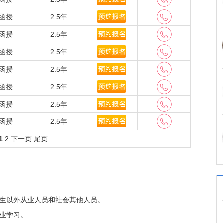
、全国大学生数学建模竞赛等国际、国内竞赛中获得省部级
杯”中国师范大学理科师范生教学技能创新大赛中，团体成
函授
2.5年
一最高奖——创新奖。此外，还获得中国青少年科技创新
函授
2.5年
钟奖、中国戏剧奖·校园戏剧奖、中国舞蹈荷花奖等艺术
唯一高校。
函授
2.5年
有省部共建细胞分化调控国家重点实验室培育基地、
函授
2.5年
、国家药监局重点实验室等省部级以上科研平台55个。
函授
2.5年
、国家科技支撑计划、国家自然科学基金重大重点项目、国家社
、国家优秀青年基金、国家星火计划、河南省重大科技
函授
2.5年
新争先奖、中国专利金奖、国家自然科学奖二等奖、国家
函授
2.5年
级以上科研成果奖励180余项，授权发明专利1840多
Science、PNAS、JACS、ANGEW、哲学研究、政治
1
2
下一页
尾页
克思主义研究等国内外顶尖期刊上发表一大批高水平学
生物工程、药物研发、环境科学、当代中国政治文化等
进水平。一批以动力锂离子电池隔膜和抗肿瘤、抗病毒
成果实现了产业化，在国内外同行业中处于主导地位。
服务“一带一路”建设，推进高水平实质性国际合作，
生以外从业人员和社会其他人员。
意大利、白俄罗斯、日本、韩国等国家(地区)的70多所
业学习。
7所高校共同发起成立“中俄文化艺术大学联盟”并获得