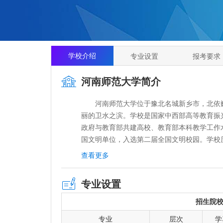
学校介绍
专业设置
报考要求
河南师范大学简介
河南师范大学位于豫北名城新乡市，北依巍
丽的卫水之滨。学校是国家中西部高等教育振兴
政府与教育部共建高校、教育部本科教学工作
国文明单位，入选第二届全国文明校园。学校历
年的中州大学(原国立河南大学前身)理科和创
查看更多
河南第二师范学院、新乡师范学院等阶段，19
熔铸了“厚德博学 止于至善”的校训、“明德 正学
专业设置
教风、“尚诚朴 勤学问 重团结 养正气”的学风
神，以校风淳、教风正、学风浓、教学水平高享
招生院
111.22万平方米，中外文纸质图书303余
专业
层次
学