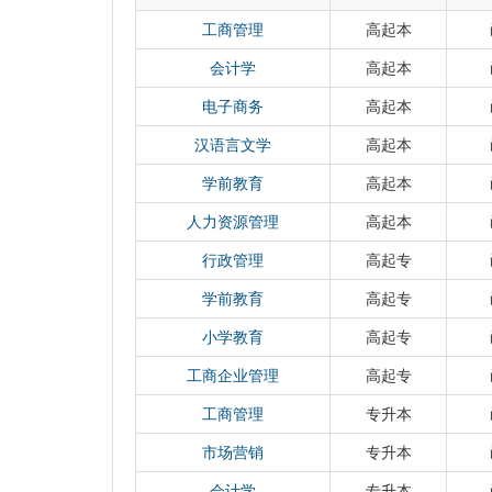
艺术中心和河南省规模最大、种类最多的生物
学校学科门类齐全，培养体系完备。现有哲
工商管理
高起本
工学、农学、管理学、艺术学等11大学科门类。
会计学
高起本
科专业建设点21个，27个硕士学位授权一级
别，10个博士学位授权一级学科、1个博士专
电子商务
高起本
拥有国家学科创新引智基地(“111计划”)2个
汉语言文学
高起本
化学、工程学、材料科学等3个学科持续进入ES
学前教育
高起本
学、环境科学、物理学等3个学科进入本领域
学校师资力量雄厚，拔尖人才辈出。建校以
人力资源管理
高起本
俊甫、姚从工、魏明初、樊映川、杜孟模、孙
行政管理
高起专
教治学。近年来，又涌现出王键吉、鲁公儒、
家学者。现有在岗教职工2800余人，其中，
学前教育
高起专
学者、中原学者等高层次人才100余人，教育
小学教育
高起专
士学位论文获得者1人。根据近几年的中国大
居河南省高校前列，学校综合排名始终保持在
工商企业管理
高起专
学校坚持立德树人，教育教学成果丰硕。学
工商管理
专升本
练计划、国家卓越农林人才教育培养计划实施
得国家质量工程建设项目79项、国家教学成果
市场营销
专升本
重要的引领和示范作用。学生在中国“互联网+
会计学
专升本