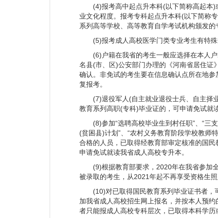
(4)报考高中起点升本科(以下简称高起本)
两国政府批准，与美国威斯康星大学绿湾分校
业文化程度。报考专科起点升本科(以下简称
校合作举办5个中外合作办学本科教育项目，与
系列高等学校、高等教育自学考试机构颁发的
戈达大学共建孔子学院，与巴基斯坦千禧教育
(5)报考成人高校医学门类专业考生有特殊
新台阶。
世纪沧桑砥砺，蕴积涵育;百年春华秋实，桃
(6)户籍在我省的考生一般应选择在本人户
名县(市、区)公安部门办理的《河南省居住
育报国”为初心，以振兴中国教育事业为己任
确认。非免试的考生要在信息确认点所在地参
人才30余万人。毕业生中涌现出了中国科学
复报考。
千人计划获得者，省部级领导、知名企业家和
(7)退役军人(自主就业退役士兵、自主择
质、扎实的专业技能、严谨的工作作风和骄人
教育系列高职(专科)毕业证的，可申请免试就
誉。
(8)参加“选聘高校毕业生到村任职”、“三支
站位新时代，奋发新作为。学校将始终以习
(贫困县)计划”、“农村义务教育阶段学校教师特
主义办学方向，坚持立德树人根本任务，团结
合格的人员，已取得经教育部审定核准的国民
党代会提出的目标任务，进一步解放思想、更
申请免试就读我省成人高校专升本。
力提升发展内涵，加快推进“双一流”建设，
(9)根据教育部要求，2020年在我省参加
的高水平大学而努力奋斗!
被录取的考生，从2021年起不再享受资格生
(数据截至2021年3月)
(10)对已取得国民教育系列毕业证书者，可
加我省成人高校招生网上报名，并按本人预约
者只能报成人高校专科层次，已取得本科学历