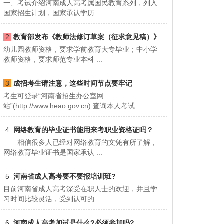
一、考试介绍河南成人高考属国民教育系列，列入
国家招生计划，国家承认学历 ...
2
教育部发布《教师法修订草案（征求意见稿）》
幼儿园教师资格，要求学前教育大专毕业；中小学
节选
教师资格，要求师范专业本科 ...
3
成招考生请注意，这些时间节点要牢记
考生可登录“河南省招生办公室网
站”(http://www.heao.gov.cn) 查询本人考试 ...
4
网络教育的毕业证书能用来考职业资格证吗？
相信很多人已经对网络教育的文凭有所了解，
网络教育毕业证书是国家承认 ...
5
河南省成人高考要不要报培训班?
目前河南省成人高考深受在职人士的欢迎，并且学
习时间比较灵活，受到认可的 ...
6
河南成人高考加试是什么?必须参加吗?