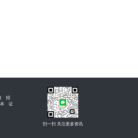
学院成人高考大
河南财经
国开开放大学免试入学报
/本科招生
育大专
名
校
招
本
证
扫一扫 关注更多资讯