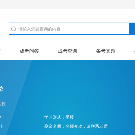
育
成考问答
成考查询
备考真题
证书样本
河南成招
高起本
学
院校
生
学习形式：
函授
科
剩余名额：
名额变动，请联系老师