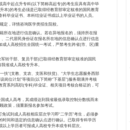
或高中起点升专科(以下简称高起专)的考生应具有高中毕
、法国佩皮尼昂大学、白俄罗斯国立体育大学等国外高
专升本)的考生必须是已取得经教育部审定核准的国民教育
法国佩皮尼昂大学共建“中法联合学院”，与巴基斯坦萨
专科毕业证书、本科结业证书或以上毕业证书的人员。
集团共建孔子课堂等，标志着我校教育国际化战略迈上
规定，详情咨询医学类招生院校。
李天下。建校98年来，河南师范大学以“精育良才、教
籍所在地进行信息确认。若在异地报名的，须持所在报
证》、二代居民身份证在报名所在地的信息确认点进行信息
，矢志培育社会主义合格建设者和接班人，累计培养各类
加成人高校招生全国统一考试，严禁考生跨省(市、区)重
院院士张统一、张锁江，以及多位长江学者、国家杰青、
众多优秀的中小学校长。广大毕业生以良好的政治素
业军转干部、复员干部)已取得经教育部审定核准的国民
的工作业绩博得了社会各界的赞誉，也为母校赢得了荣
读我省成人高校专升本。
一扶”(支教、支农、支医和扶贫)、“大学生志愿服务西部
近平新时代中国特色社会主义思想为指导，坚持社会
设岗位计划”等项目(以下简称“下基层”)服务期满并考核
带领全校党员干部和师生员工，紧紧围绕学校第十二次
教育系列高职(专科)毕业证、相关项目考核合格证的，可
新观念，开拓创新、锐意进取，全面深化综合改革，大
为把学校建设成世界知名、全国著名、区域引领、特色鲜明
全国成人高考，其成绩达到我省最低录取控制分数线而未
照顾政策，须重新报名参加考试。
免试到成人高校相应层次学习即“二学历”考生，必须参
的时间和选定的信息确认点进行确认。已取得专科学历
或以上学历者可报成人高校专升本或专科层次。