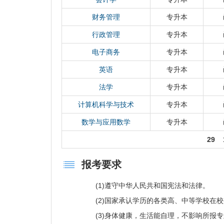
技作品竞赛、“创青春”全国大学生创业大赛
以上奖励1100余项，在教育部主办的“东芝
财务管理
专升本
绩连续6届位列前三名，并获得第七届大赛唯
行政管理
专升本
奖、跆拳道世界杯团体赛冠军以及中国音乐金
类三大最高奖项，成为全国同时拥有三大奖的
电子商务
专升本
学校坚持科技创新，服务社会成效显著。建
英语
专升本
国家地方联合工程实验室、教育部重点实验室
法学
专升本
近年来，学校主持承担国家“863”“973”
会科学基金重大重点项目及国家杰出青年基金
计算机科学与技术
专升本
专项等高级别科研项目2410项，获得全国创
数学与应用数学
专升本
科技进步二等奖、教育部自然科学二等奖等省部
件，出版学术著作、教材650余部。在Nature、
29
学研究、经济研究、历史研究、教育研究和马
术论文。在基础数学、理论物理、绿色化学、
报考要求
领域取得一批标志性成果，部分成果居国际先
系列核苷类药物等为代表拥有自主知识产权的
(1)遵守中华人民共和国宪法和法律。
学校坚持开放办学，国际合作不断深化。积极
(2)国家承认学历的各类高、中等学校在校
与美国、俄罗斯、英国、加拿大、法国、德国、
(3)身体健康，生活能自理，不影响所报专
高水平院校建立长期友好合作关系，与国内其他