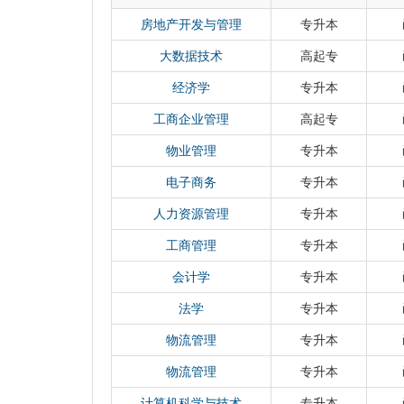
积极探索建立常设性培训项目，经过考察和充
语教师的长期合作协议，与许昌市中小学教师
房地产开发与管理
专升本
期合作协议。会计金融、财政税务、政法等部
大数据技术
高起专
务、法律等方面的优势资源，每年为金融机构
训人次约2000人。2018年，我校作为河
经济学
专升本
针对军队专业干部开展了首批为期一年财政税
工商企业管理
高起专
在学校建设高水平大学的精神指引下，继续
物业管理
专升本
进优质教育资源，增强我校继续教育影响力，
先后与兰州大学、兰州理工大学、兰州财经大
电子商务
专升本
新乡学院等省内外高校开展交流合作。通过交
人力资源管理
专升本
我校与兰州大学签订网络教育合作协议，兰州大
招生。
工商管理
专升本
河南财经政法大学继续教育与普通高等教育同
会计学
专升本
河南省财、经、贸系统干部脱产专修班。三十
4.68万人，自学考试毕业生15.7万人，培
法学
专升本
1996 年国家教育委员会组织的函授教育评估
物流管理
专升本
进集体”，2007 年3月被河南省人事厅授予“
人高等教育评估中荣获优秀单位，2010 年
物流管理
专升本
学院(长) 。
计算机科学与技术
专升本