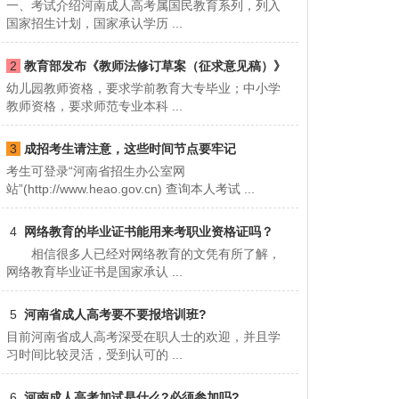
一、考试介绍河南成人高考属国民教育系列，列入
国家招生计划，国家承认学历 ...
2
教育部发布《教师法修订草案（征求意见稿）》
幼儿园教师资格，要求学前教育大专毕业；中小学
节选
教师资格，要求师范专业本科 ...
3
成招考生请注意，这些时间节点要牢记
考生可登录“河南省招生办公室网
站”(http://www.heao.gov.cn) 查询本人考试 ...
4
网络教育的毕业证书能用来考职业资格证吗？
相信很多人已经对网络教育的文凭有所了解，
网络教育毕业证书是国家承认 ...
5
河南省成人高考要不要报培训班?
目前河南省成人高考深受在职人士的欢迎，并且学
习时间比较灵活，受到认可的 ...
6
河南成人高考加试是什么?必须参加吗?