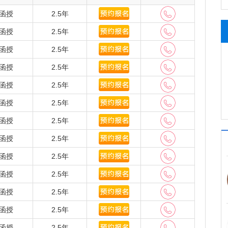
分协商，学院与河南省汉办达成了培训海外孔子学院汉
培训中心达成了对全市教师、公务员进行业务培训的长
函授
2.5年
门、专业订单式培训。我校利用在会计金融、财政税
函授
2.5年
、财政税务机关、政法部门等党政机关、企事业单位培
南省六所承训高校之一承接了军转干部进高校专项培训工作，
函授
2.5年
务专业军转干部培训班，现已圆满结束。
函授
2.5年
教育学院利用自身优势，积极开展对外合作交流，引
函授
2.5年
拓展继续教育发展空间。采取走出去、请进来的方式，
学、西南财经大学、哈尔滨工商大学、河南警察学院、
函授
2.5年
流考察，在友好协商，优势互补、互惠互利的基础上，
函授
2.5年
学在我校设立网络教育远程教学站，2019年春季开始
函授
2.5年
时起步、共同发展，1983年受省委组织部委托举办
函授
2.5年
六年来，河南财经政法大学向社会输送本、专科毕业生
训各类在职人员6.7万人，为河南经济发展做出了积极贡献。
函授
2.5年
验收取得优秀成绩，2006年被评为 “全国自学考试工作先
函授
2.5年
十五期间全省培训教育工作先进集体”，2007年在河南省成
被国家教育部、中国成人教育协会评为“全国先进成人教育
函授
2.5年
函授
2.5年