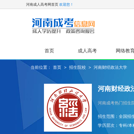
河南成人高考网首页
欢迎您！
首页
成人高考
网络教
当前位置：
首页
>
招生院校
>
河南财经政法大学
关于我们
高起专
专升本
河南财经政
河南成考热门招生
招生范围：
全国招
学历层次：
专科/本