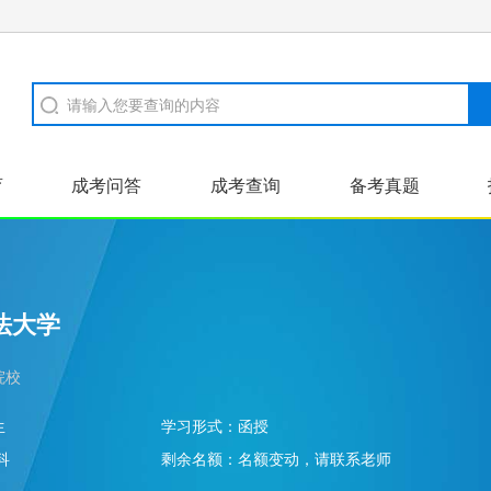
育
成考问答
成考查询
备考真题
证书样本
河南成招
高起本
法大学
院校
生
学习形式：
函授
科
剩余名额：
名额变动，请联系老师