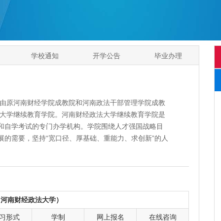
学校通知
开学公告
毕业办理
由原河南财经学院成教院和河南政法干部管理学院成教
法大学继续教育学院。河南财经政法大学继续教育学院是
和自学考试的专门办学机构。学院围绕人才强国战略目
展的需要，坚持“宽口径、厚基础、重能力、求创新”的人
继续的经济、法律和管理人才，是河南财经政法大学服
培训方面更加凸显了学校品牌优势、专业特色和师资优
域，开展了高层次、多样化的培训教育工作。近年，先
江苏省如皋市组织部、郑州市监狱、兰考县财政局、汝
（河南财经政法大学）
开展短期性、临时性干部培训的基础上，继续教育学院
习形式
学制
网上报名
在线咨询