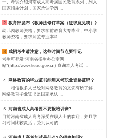
一、考试介绍河南成人高考属国民教育系列，列入
国家招生计划，国家承认学历 ...
2
教育部发布《教师法修订草案（征求意见稿）》
幼儿园教师资格，要求学前教育大专毕业；中小学
节选
教师资格，要求师范专业本科 ...
3
成招考生请注意，这些时间节点要牢记
考生可登录“河南省招生办公室网
站”(http://www.heao.gov.cn) 查询本人考试 ...
4
网络教育的毕业证书能用来考职业资格证吗？
相信很多人已经对网络教育的文凭有所了解，
网络教育毕业证书是国家承认 ...
5
河南省成人高考要不要报培训班?
目前河南省成人高考深受在职人士的欢迎，并且学
习时间比较灵活，受到认可的 ...
6
河南成人高考加试是什么?必须参加吗?