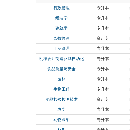
工程院院士1人，国家杰出青年科学基金获得者
才工程”国家级人选8人，省“百人计划”人选2
行政管理
专升本
英才奖”专家2人，国家有突出贡献中青年专家
经济学
专升本
人，农业部现代农业产业技术岗位科学家10人
学校建有国家“2011计划”河南粮食作物
建筑学
专升本
麦玉米作物学国家重点实验室、新农村发展研
畜牧兽医
高起专
调控重点实验室、农业部农村可再生能源重点
工商管理
专升本
家和省部级研究中心、重点实验室、研究基地
学校建有郑州市文化路、龙子湖和许昌新区三
机械设计制造及其自动化
专升本
全方位覆盖的信息网络环境，以及数字化校园
食品质量与安全
专升本
台。
学校面向国家和地方经济社会发展需求，长
园林
专升本
贡献。近年来，学校坚持科学发展，坚持规模
生物工程
专升本
办学特色，正在努力建设一所以生命科学及其
教学研究型大学，努力成为河南高级农业人才
食品检验检测技术
高起专
的孵化基地、农业发展战略的研究基地。
农学
专升本
河南农业大学于1963年开始举办成人教育
把成人教育作为学校工作的重要组成部分，近
动物医学
专升本
多层次、多形式办学，举办有成人高等教育、
林学
专升本