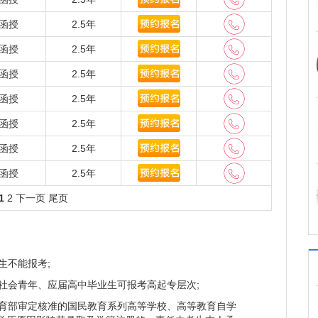
专业,目前本科层次的在册生人数4487人，专科层次的在
函授
2.5年
管部门和办学机构，下设办公室、教务科、培训中
函授
2.5年
校自筹资金1000多万元，于1995年和1998年建成了
公为一体的继续教育大楼，内设1300多个床位，25个
函授
2.5年
、计算机室等。极大地改善了继续教育办学条件。
函授
2.5年
高教育教学质量上狠下功夫，严格教学质量管理，在
函授
2.5年
继续教育规律办事。加强学生管理，建立了一整套有利
函授
2.5年
学校举办的函授、夜大教育进行质量评估中，河南农业
函授
2.5年
育厅组织的普通高校成人教育检查评估中被评为;优秀等次。
学继续教育学院
1
2
下一页
尾页
生不能报考;
社会青年、应届高中毕业生可报考高起专层次;
育部审定核准的国民教育系列高等学校、高等教育自学