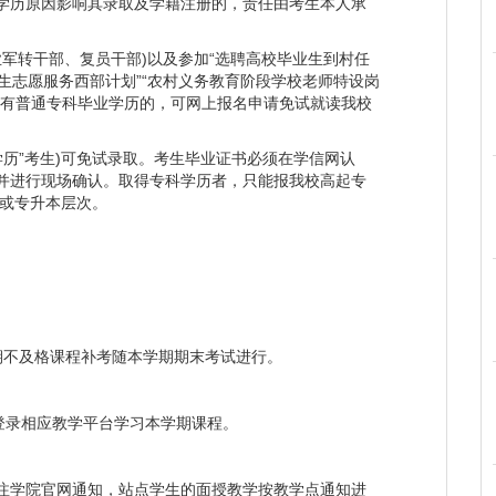
学历原因影响其录取及学籍注册的，责任由考生本人承
军转干部、复员干部)以及参加“选聘高校毕业生到村任
大学生志愿服务西部计划”“农村义务教育阶段学校老师特设岗
具有普通专科毕业学历的，可网上报名申请免试就读我校
历”考生)可免试录取。考生毕业证书必须在学信网认
并进行现场确认。取得专科学历者，只能报我校高起专
专或专升本层次。
期不及格课程补考随本学期期末考试进行。
起登录相应教学平台学习本学期课程。
。
学院官网通知，站点学生的面授教学按教学点通知进