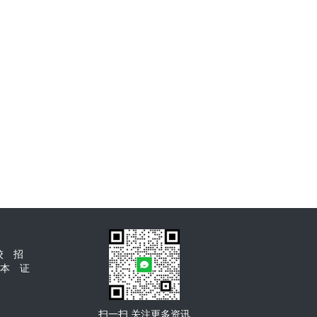
学院成人高考大
河南财经
国开开放大学免试入学报
/本科招生
育大专
名
校
招
本
证
扫一扫 关注更多资讯