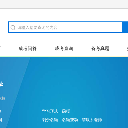
育
成考问答
成考查询
备考真题
证书样本
河南成招
高起本
学
院校
生
学习形式：
函授
科
剩余名额：
名额变动，请联系老师