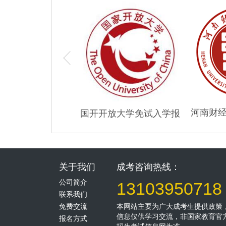
程学院成人高考大
河南财
国开开放大学免试入学报
专/本科招生
育大
名
关于我们
成考咨询热线：
公司简介
13103950718
联系我们
免费交流
本网站主要为广大成考生提供政策
信息仅供学习交流，非国家教育官
报名方式