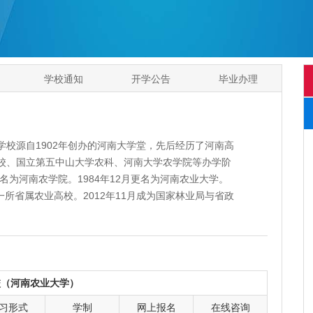
学校通知
开学公告
毕业办理
源自1902年创办的河南大学堂，先后经历了河南高
校、国立第五中山大学农科、河南大学农学院等办学阶
名为河南农学院。1984年12月更名为河南农业大学。
一所省属农业高校。2012年11月成为国家林业局与省政
作物协同创新中心入选国家首批“2011计划”。
管、法、文、医、教、艺10大学科门类。拥有1个一级
学科;6个博士后科研流动站，5个博士学位一级学科授权
硕士点，84个本科专业(方向)。各类在校生32000多
校（河南农业大学）
授等高级专业技术职务664人，博士学位539人;中国
习形式
学制
网上报名
在线咨询