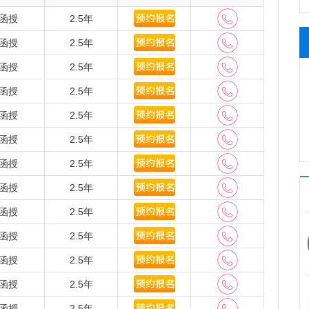
1人，教育部长江学者特聘教授2人，“新世纪百千万人
人，中原学者7人，河南省特聘教授16人;获国家“中华农业
函授
2.5年
3人，国家骨干教师2人，享受国务院特殊津贴专家41
函授
2.5年
。
协同创新中心、国家小麦工程技术研究中心、省部共建小
函授
2.5年
究院、郑州国家玉米改良分中心、教育部作物生长发育
函授
2.5年
开放实验室、国家烟草栽培生理生化研究基地等34个国
函授
2.5年
。
个校区，占地面积5000亩。建有两地三校区互联、
函授
2.5年
综合应用信息共享平台、国家农村信息化综合服务平
函授
2.5年
期以来为国家粮食安全和地方经济社会发展作出积极
函授
2.5年
与内涵并重，以改革为动力，以学科建设为龙头，突出
函授
2.5年
相关基础学科为先导、以农业科学为优势、特色明显的
的培养基地、农业科技创新的依托基地、农业高新技术
函授
2.5年
函授
2.5年
，是我省最早举办成人教育的高等学校之一，学校始终
年来，成教事业有了长足发展。根据社会需要多渠道、
函授
2.5年
自学考试和非学历继续教育培训。其中成人高等学历教
函授
2.5年