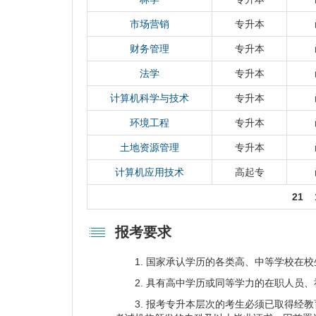
育设有高起本、专升本、专科三个层次，35个
册生人数4611人，合计9098人。
市场营销
专升本
继续教育学院是河南农业大学继续教育的主
财务管理
专升本
心、招生办等管理部门。为大力发展成教事业，学
两幢建筑面积1万多平方米，集教学、住宿、办
法学
专升本
大、中、小教室和现代化的多媒体室、语音室
计算机科学与技术
专升本
长期以来，河南农业大学继续教育注重在提
环境工程
专升本
专业设置、教学管理、学风建设等方面严格按
于学生发展和成材的管理办法和规章制度。
土地资源管理
专升本
1996年国家教委、省教委对全国普通高等
计算机应用技术
高起专
大学被评为;优秀学校;;2004年在河南省教
联系地址：郑州市文化路95号河南农业大
21
报考要求
1. 国家承认学历的各类高、中等学校在校
2. 具有高中学历或同等学力的在职人员、
3. 报考专升本层次的考生必须已取得经教